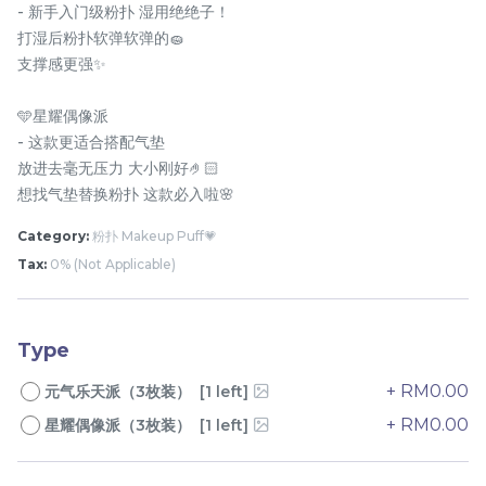
- 新手入门级粉扑 湿用绝绝子！
打湿后粉扑软弹软弹的🧽
支撑感更强✨
🩵星耀偶像派
- 这款更适合搭配气垫
放进去毫无压力 大小刚好🤌🏻
想找气垫替换粉扑 这款必入啦🌸
Category:
粉扑 Makeup Puff💗
橘朵防晒隔离霜 Judydoll
Pramy 化妆师持久定妆喷
Uv Defense Tone Up
雾 Pramy Makeup Artist
Tax:
0% (Not Applicable)
Primer Cream
Setting Spray
RM
RM
32.00
43.00
Type
-
+
-
+
+ RM0.00
元气乐天派（3枚装） [1 left]
+ RM0.00
星耀偶像派（3枚装） [1 left]