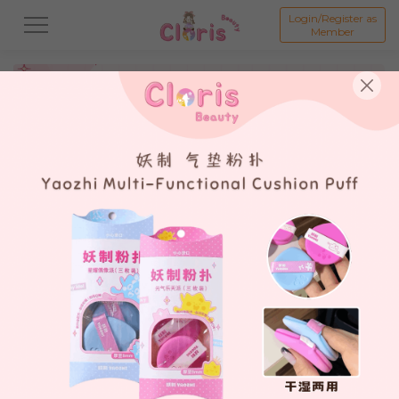
Login/Register as
Member
All
新品 New Product💗
打折商品 Promotion💗
假