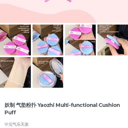
Items
兔奶奶 硬梗277假睫毛 Tu
橘朵 双色眼线胶笔
Nai Nai Hard Band 277
Judydoll 2-Color Gel
False Eyelashes
New
Eyeliner Pencil
RM
RM
15.00
29.00
妖制 气垫粉扑 Yaozhi Multi-functional Cushion
Puff
-
+
-
+
🩷元气乐天派