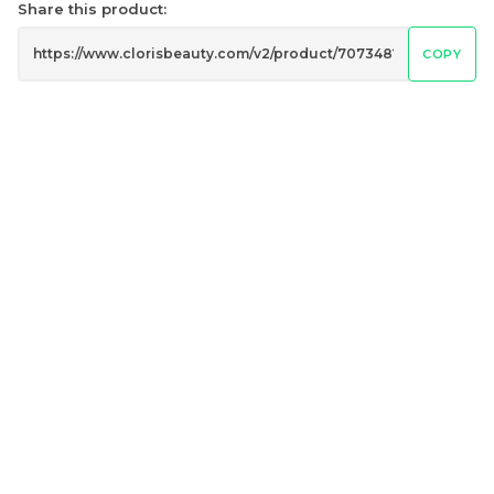
Share this product:
COPY
橘朵 四色卧蚕盘 Judydoll
橘朵 防晒粉饼 Judydoll
4-Color Undereye
Sunscreen Pressed
Palette
Powder
RM
RM
26.50
53.00
-
+
-
+