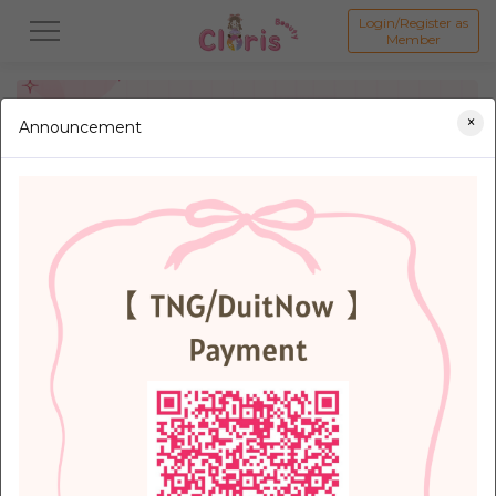
Login/Register as
Member
×
Announcement
All
新品 New Product💗
打折商品 Promotion💗
假