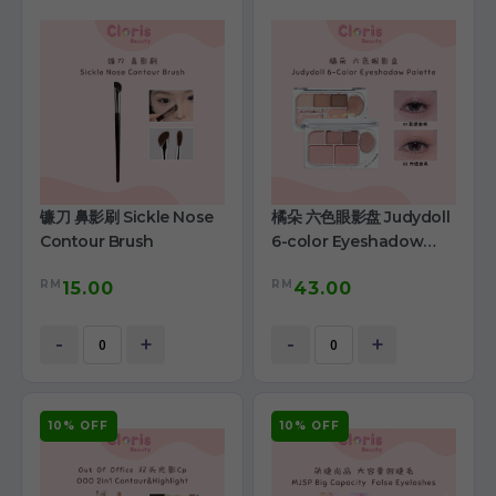
镰刀 鼻影刷 Sickle Nose
橘朵 六色眼影盘 Judydoll
Contour Brush
6-color Eyeshadow
Palette
RM
RM
15.00
43.00
-
+
-
+
10% OFF
10% OFF