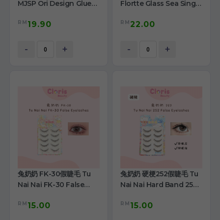
MJSP Ori Design Glue-
Flortte Glass Sea Single
Free Fox Series
Highlighter
RM
RM
19.90
22.00
-
+
-
+
兔奶奶 FK-30假睫毛 Tu
兔奶奶 硬梗252假睫毛 Tu
Nai Nai FK-30 False
Nai Nai Hard Band 252
Eyelashes
False Eyelashes
RM
RM
15.00
15.00