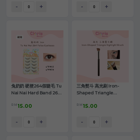
-
+
-
+
兔奶奶 硬梗264假睫毛 Tu
三角熨斗 高光刷 Iron-
Nai Nai Hard Band 264
Shaped Triangle
False Eyelashes
Highlight Brush
RM
RM
15.00
15.00
-
+
-
+