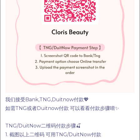
Items
兔奶奶 硬梗277假睫毛 Tu
橘朵 双色眼线胶笔
我们接受Bank,TNG,Duitnow付款💖
Nai Nai Hard Band 277
Judydoll 2-Color Gel
False Eyelashes
New
Eyeliner Pencil
如需TNG或者Duitnow付款 可以看看付款步骤唷✨
RM
RM
15.00
29.00
TNG/DuitNow二维码付款步骤🍒
-
+
-
+
1. 截图以上二维码 可用TNG/DuitNow付款