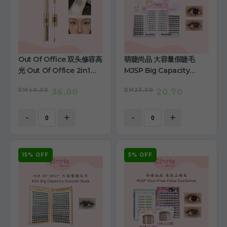
Out Of Office 双头修容高
萌睫尚品 大容量假睫毛
光 Out Of Office 2in1
MJSP Big Capacity
Contour&Highlight
False Eyelashes
RM
40.00
RM
23.00
36.00
20.70
-
+
-
+
15% OFF
5% OFF