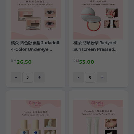
橘朵 四色卧蚕盘 Judydoll
橘朵 防晒粉饼 Judydoll
4-Color Undereye
Sunscreen Pressed
Palette
Powder
RM
RM
26.50
53.00
-
+
-
+